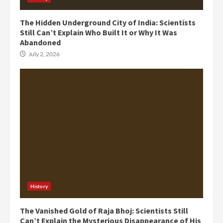
The Hidden Underground City of India: Scientists
Still Can’t Explain Who Built It or Why It Was
Abandoned
July 2, 2026
History
The Vanished Gold of Raja Bhoj: Scientists Still
Can’t Explain the Mysterious Disappearance of His