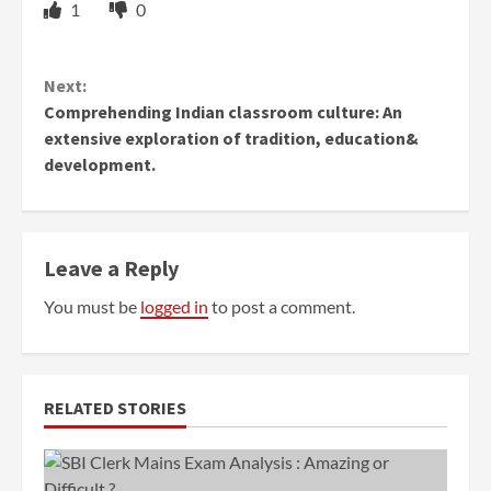
1
0
Continue
Next:
Reading
Comprehending Indian classroom culture: An
extensive exploration of tradition, education&
development.
Leave a Reply
You must be
logged in
to post a comment.
RELATED STORIES